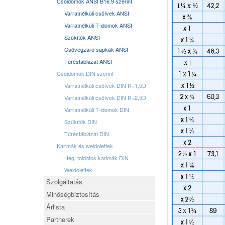
Csőidomok ANSI B16.9 szerint
Varratnélküli csőívek ANSI
Varratnélküli T-idomok ANSI
Szűkítők ANSI
Csővégzáró sapkák ANSI
Tűréstáblázat ANSI
Csőidomok DIN szerint
Varratnélküli csőívek DIN R=1,5D
Varratnélküli csőívek DIN R=2,5D
Varratnélküli T-idomok DIN
Szűkítők DIN
Tűréstáblázat DIN
Karimák és weldolettek
Heg. toldatos karimák DIN
Weldolettek
Szolgáltatás
Minőségbiztosítás
Árlista
Partnerek