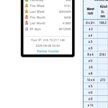
This Week
5721
Last Week
8002429
This Month
6408
Last Month
41880
All days
8012595
Your IP: 216.73.217.148
2026-08-08 03:54
Visitors Counter