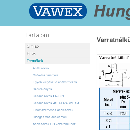
Tartalom
Varratnélk
Címlap
Hírek
Varratnélküli T
Termékek
Acélcsövek
Csőkészítmények
Egyéb kiegészítő acéltermékek
Szerelvények
Kazáncsövek EN/DIN
Kazáncsövek ASTM A/ASME SA
Finomszemcsés acélcsövek
Hidegszívós acélcsövek
Acélcsövek CH vezetékekhez