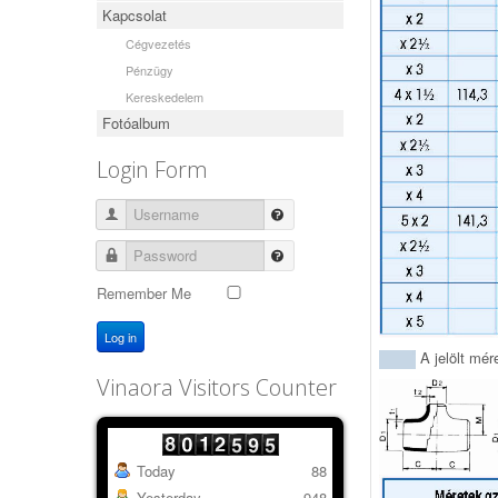
Kapcsolat
Cégvezetés
Pénzügy
Kereskedelem
Fotóalbum
Login Form
Username
Password
Remember Me
Log in
A jelölt mér
Vinaora Visitors Counter
Today
88
Yesterday
948