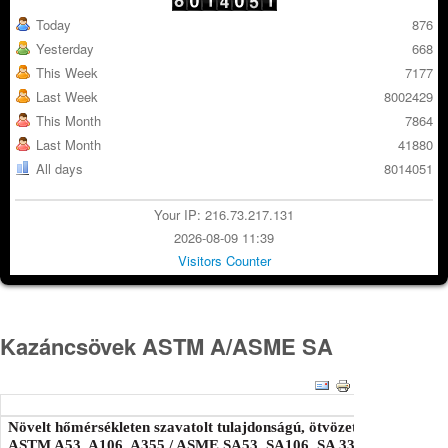
Today
876
Yesterday
668
This Week
7177
Last Week
8002429
This Month
7864
Last Month
41880
All days
8014051
Your IP: 216.73.217.131
2026-08-09 11:39
Visitors Counter
Kazáncsövek ASTM A/ASME SA
Növelt hőmérsékleten szavatolt tulajdonságú, ötvözetlen és ötvözö
ASTM A53, A106, A355 / ASME SA53, SA106, SA 335 szerint.