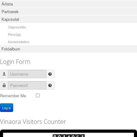
Árlista
Partnerek
Kapcsolat
Cégvezetés
Pénzügy
Kereskedelem
Fotóalbum
Login Form
Username
Password
Remember Me
Log in
Vinaora Visitors Counter