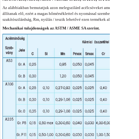
Az alábbiakban bemutatjuk azon melegszilárd acélcsöveket amelyeket szénacél, a
állítanak elő, ezért a magas hőmérséklettel és nyomással szemben ellenállóak. Sz
szakítószilárdság, Rm, nyúlás / teszik lehetővé ezen termékek alkalmazását az m
Mechanikai tulajdonságok az ASTM / ASME SA szerint.