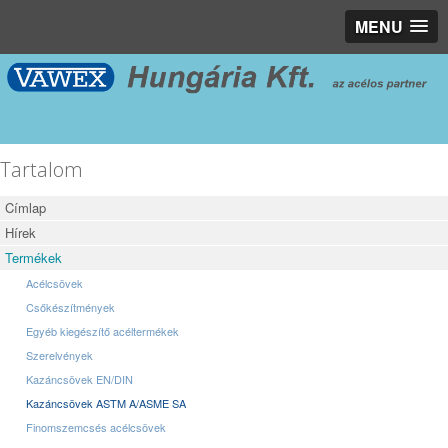
MENU
Tartalom
Címlap
Hírek
Termékek
Acélcsövek
Csőkészítmények
Egyéb kiegészítő acéltermékek
Szerelvények
Kazáncsövek EN/DIN
Kazáncsövek ASTM A/ASME SA
Finomszemcsés acélcsövek