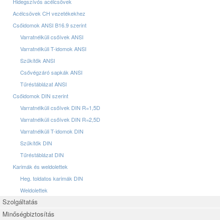
Hidegszívós acélcsövek
Acélcsövek CH vezetékekhez
Csőidomok ANSI B16.9 szerint
Varratnélküli csőívek ANSI
Varratnélküli T-idomok ANSI
Szűkítők ANSI
Csővégzáró sapkák ANSI
Tűréstáblázat ANSI
Csőidomok DIN szerint
Varratnélküli csőívek DIN R=1,5D
Varratnélküli csőívek DIN R=2,5D
Varratnélküli T-idomok DIN
Szűkítők DIN
Tűréstáblázat DIN
Karimák és weldolettek
Heg. toldatos karimák DIN
Weldolettek
Szolgáltatás
Minőségbiztosítás