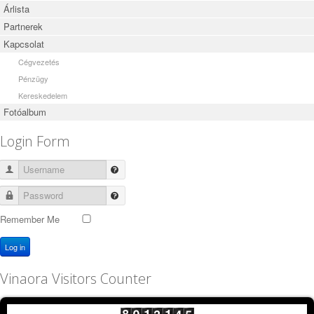
Árlista
Partnerek
Kapcsolat
Cégvezetés
Pénzügy
Kereskedelem
Fotóalbum
Login Form
Username
Password
Remember Me
Log in
Vinaora Visitors Counter