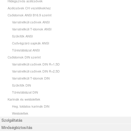
Hidegszívós acélcsövek
Acélcsövek CH vezetékekhez
Csőidomok ANSI B16.9 szerint
Varratnélküli csőívek ANSI
Varratnélküli T-idomok ANSI
Szűkítők ANSI
Csővégzáró sapkák ANSI
Tűréstáblázat ANSI
Csőidomok DIN szerint
Varratnélküli csőívek DIN R=1,5D
Varratnélküli csőívek DIN R=2,5D
Varratnélküli T-idomok DIN
Szűkítők DIN
Tűréstáblázat DIN
Karimák és weldolettek
Heg. toldatos karimák DIN
Weldolettek
Szolgáltatás
Minőségbiztosítás