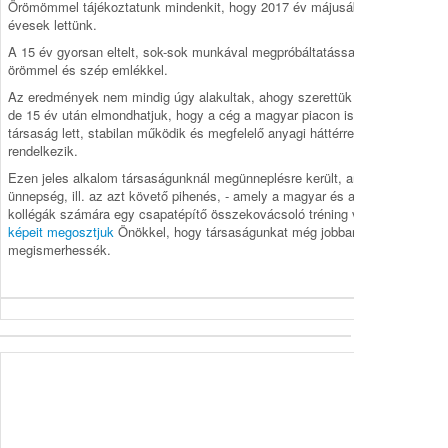
Örömömmel tájékoztatunk mindenkit, hogy 2017 év májusában 15
évesek lettünk.
A 15 év gyorsan eltelt, sok-sok munkával megpróbáltatással, de sok
örömmel és szép emlékkel.
Az eredmények nem mindig úgy alakultak, ahogy szerettük volna,
de 15 év után elmondhatjuk, hogy a cég a magyar piacon ismert
társaság lett, stabilan működik és megfelelő anyagi háttérrel
rendelkezik.
Ezen jeles alkalom társaságunknál megünneplésre került, amely
ünnepség, ill. az azt követő pihenés, - amely a magyar és a szlovák
kollégák számára egy csapatépítő összekovácsoló tréning volt -
képeit megosztjuk
Önökkel, hogy társaságunkat még jobban
megismerhessék.