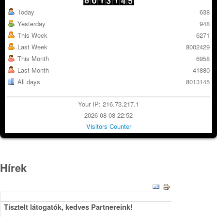
Today
638
Yesterday
948
This Week
6271
Last Week
8002429
This Month
6958
Last Month
41880
All days
8013145
Your IP: 216.73.217.1
2026-08-08 22:52
Visitors Counter
Hírek
Tisztelt látogatók, kedves Partnereink!