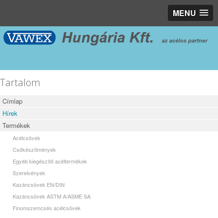
MENU
Tartalom
Címlap
Hírek
Termékek
Acélcsövek
Csőkészítmények
Egyéb kiegészítő acéltermékek
Szerelvények
Kazáncsövek EN/DIN
Kazáncsövek ASTM A/ASME SA
Finomszemcsés acélcsövek