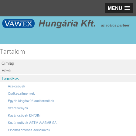
MENU
Tartalom
Címlap
Hírek
Termékek
Acélcsövek
Csőkészítmények
Egyéb kiegészítő acéltermékek
Szerelvények
Kazáncsövek EN/DIN
Kazáncsövek ASTM A/ASME SA
Finomszemcsés acélcsövek