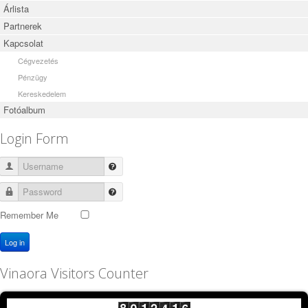
Árlista
Partnerek
Kapcsolat
Cégvezetés
Pénzügy
Kereskedelem
Fotóalbum
Login Form
Username
Password
Remember Me
Log in
Vinaora Visitors Counter