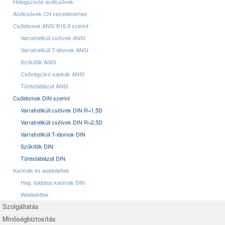
Hidegszívós acélcsövek
Acélcsövek CH vezetékekhez
Csőidomok ANSI B16.9 szerint
Varratnélküli csőívek ANSI
Varratnélküli T-idomok ANSI
Szűkítők ANSI
Csővégzáró sapkák ANSI
Tűréstáblázat ANSI
Csőidomok DIN szerint
Varratnélküli csőívek DIN R=1,5D
Varratnélküli csőívek DIN R=2,5D
Varratnélküli T-idomok DIN
Szűkítők DIN
Tűréstáblázat DIN
Karimák és weldolettek
Heg. toldatos karimák DIN
Weldolettek
Szolgáltatás
Minőségbiztosítás