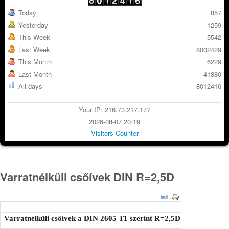
Today
857
Yesterday
1259
This Week
5542
Last Week
8002429
This Month
6229
Last Month
41880
All days
8012416
Your IP: 216.73.217.177
2026-08-07 20:19
Visitors Counter
Varratnélküli csőívek DIN R=2,5D
Varratnélküli csőívek a DIN 2605 T1 szerint R=2,5D 90° és 45°