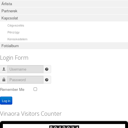
Árlista
Partnerek
Kapcsolat
Cégvezetés
Pénzügy
Kereskedelem
Fotóalbum
Login Form
Username
Password
Remember Me
Log in
Vinaora Visitors Counter