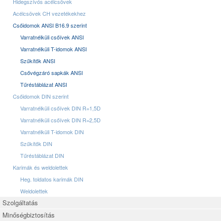
Hidegszívós acélcsövek
Acélcsövek CH vezetékekhez
Csőidomok ANSI B16.9 szerint
Varratnélküli csőívek ANSI
Varratnélküli T-idomok ANSI
Szűkítők ANSI
Csővégzáró sapkák ANSI
Tűréstáblázat ANSI
Csőidomok DIN szerint
Varratnélküli csőívek DIN R=1,5D
Varratnélküli csőívek DIN R=2,5D
Varratnélküli T-idomok DIN
Szűkítők DIN
Tűréstáblázat DIN
Karimák és weldolettek
Heg. toldatos karimák DIN
Weldolettek
Szolgáltatás
Minőségbiztosítás