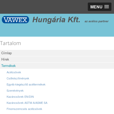
MENU
Tartalom
Címlap
Hírek
Termékek
Acélcsövek
Csőkészítmények
Egyéb kiegészítő acéltermékek
Szerelvények
Kazáncsövek EN/DIN
Kazáncsövek ASTM A/ASME SA
Finomszemcsés acélcsövek