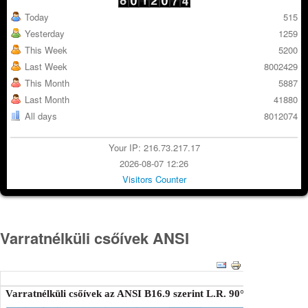
Today
515
Yesterday
1259
This Week
5200
Last Week
8002429
This Month
5887
Last Month
41880
All days
8012074
Your IP: 216.73.217.17
2026-08-07 12:26
Visitors Counter
Varratnélküli csőívek ANSI
Varratnélküli csőívek az ANSI B16.9 szerint L.R. 90° és 45°