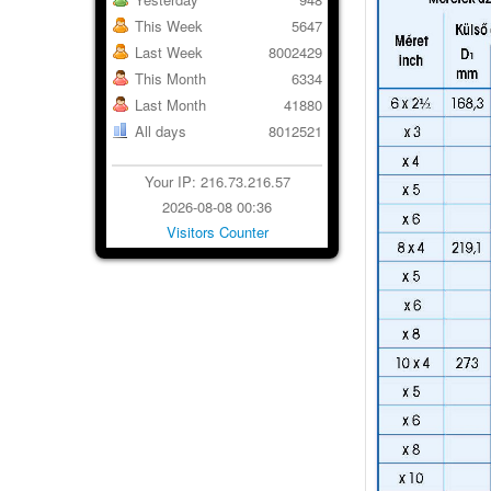
This Week
5647
Last Week
8002429
This Month
6334
Last Month
41880
All days
8012521
Your IP: 216.73.216.57
2026-08-08 00:36
Visitors Counter