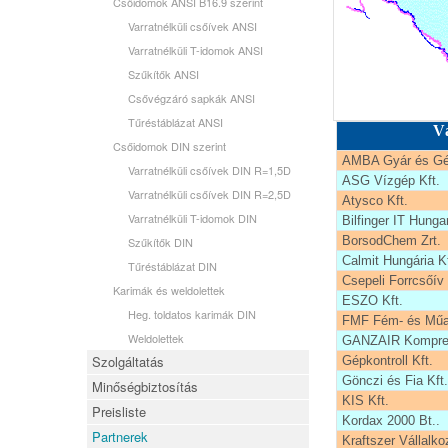
Csőidomok ANSI B16.9 szerint
Varratnélküli csőívek ANSI
Varratnélküli T-idomok ANSI
Szűkítők ANSI
Csővégzáró sapkák ANSI
Tűréstáblázat ANSI
Vá
Csőidomok DIN szerint
AMBA Gyár és Gép
Varratnélküli csőívek DIN R=1,5D
ASG Vízgép Kft.
Varratnélküli csőívek DIN R=2,5D
Atysco Kft.
Varratnélküli T-idomok DIN
Bilfinger IT Hunga
BorsodChem Zrt.
Szűkítők DIN
Calmit Hungária Kf
Tűréstáblázat DIN
Csepeli Forrcsőív 
Karimák és weldolettek
ESZO Kft.
Heg. toldatos karimák DIN
FMF Fém- és Műan
Weldolettek
GANZAIR Kompres
Szolgáltatás
Gépkontroll Kft.
Gönczi és Fia Kft.
Minőségbiztosítás
KIS Kft.
Preisliste
Kordax 2000 Bt..
Partnerek
Kraftszer Vállalko