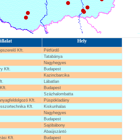
llalat
Hely
szerelő Kft.
Pétfürdő
Tatabánya
Nagyhegyes
ry Kft.
Budapest
Kazincbarcika
t.
Lábatlan
Kft.
Budapest
Százhalombatta
yagfeldolgozó Kft.
Püspökladány
szortechnika Kft.
Kiskunhalas
Nagyhegyes
Budapest
Sajóbábony
Abaújszántó
zási Kft.
Budapest