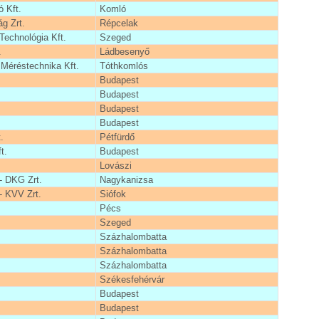
 Kft.
Komló
g Zrt.
Répcelak
echnológia Kft.
Szeged
.
Ládbesenyő
 Méréstechnika Kft.
Tóthkomlós
Budapest
Budapest
Budapest
Budapest
.
Pétfürdő
t.
Budapest
Lovászi
 DKG Zrt.
Nagykanizsa
 KVV Zrt.
Siófok
Pécs
Szeged
Százhalombatta
Százhalombatta
Százhalombatta
Székesfehérvár
Budapest
Budapest