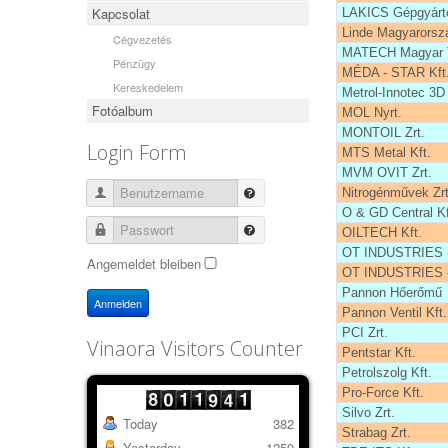
Kapcsolat
LAKICS Gépgyártó
Linde Magyarorszá
Cégvezetés
MATECH Magyar T
Pénzügy
MÉDA - STAR Kft
Kereskedelem
Metrol-Innotec 3D
Fotóalbum
MOL Nyrt.
MONTOIL Zrt.
Login Form
MTS Metal Kft.
MVM OVIT Zrt.
Benutzername
Nitrogénművek Zrt
O & GD Central Kf
Passwort
OILTECH Kft.
OT INDUSTRIES -
Angemeldet bleiben
OT INDUSTRIES -
Pannon Hőerőmű
Anmelden
Pannon Ventil Kft.
PCI Zrt.
Vinaora Visitors Counter
Pentstar Kft.
Petrolszolg Kft.
Pro-Force Kft.
Silvo Zrt.
Today
382
Strabag Zrt.
Yesterday
1259