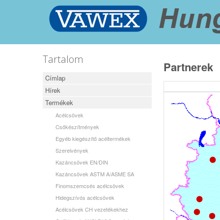
Tartalom
Partnerek
Címlap
Hírek
Termékek
Acélcsövek
Csőkészítmények
Egyéb kiegészítő acéltermékek
Szerelvények
Kazáncsövek EN/DIN
Kazáncsövek ASTM A/ASME SA
Finomszemcsés acélcsövek
Hidegszívós acélcsövek
Acélcsövek CH vezetékekhez