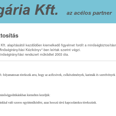
tosítás
t. alapításától kezdődően kiemelkedő figyelmet fordít a minőségbiztosításr
nőségirányítási Kézikönyv"-ben leírtak szerint végzi.
inőségirányítási rendszert működtet 2003 óta.
olyamatosan törekszik arra, hogy az acélcsövek, csőkészítmények, karimák és szerelvények kere
 minőségpolitikánkban kiemelten kezeljük:
óinkkal való szoros együttműködést, azaz hosszú távú kapcsolatokra törekszünk.