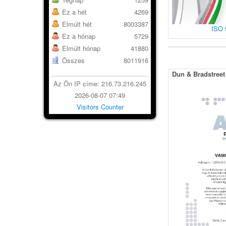
Ez a hét
4269
Elmúlt hét
8003387
ISO 
Ez a hónap
5729
Elmúlt hónap
41880
Összes
8011916
Dun & Bradstreet
Az Ön IP címe: 216.73.216.245
2026-08-07 07:49
Visitors Counter