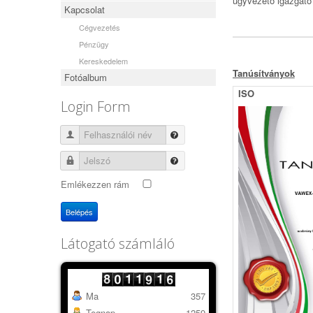
ügyvezető igazgató
Kapcsolat
Cégvezetés
Pénzügy
Kereskedelem
Tanúsítványok
Fotóalbum
ISO
Login Form
Felhasználói név
Jelszó
Emlékezzen rám
Belépés
Látogató számláló
Ma
357
Tegnap
1259