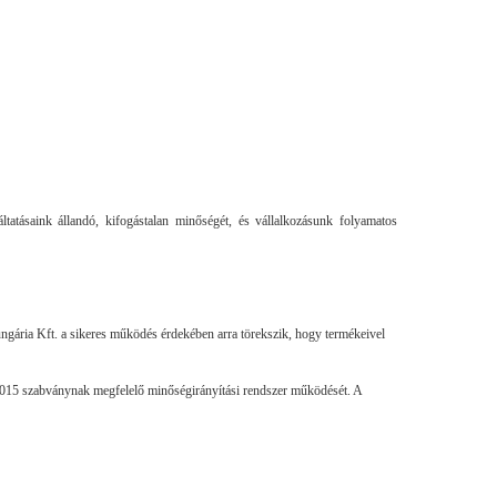
tatásaink állandó, kifogástalan minőségét, és vállalkozásunk folyamatos
gária Kft. a sikeres működés érdekében arra törekszik, hogy termékeivel
:2015 szabványnak megfelelő minőségirányítási rendszer működését. A