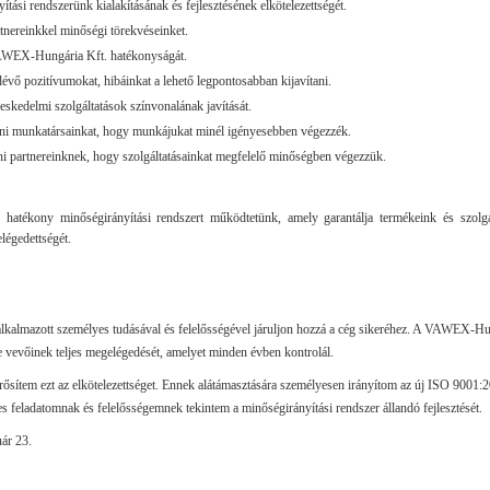
yítási rendszerünk kialakításának és fejlesztésének elkötelezettségét.
rtnereinkkel minőségi törekvéseinket.
AWEX-Hungária Kft. hatékonyságát.
lévő pozitívumokat, hibáinkat a lehető legpontosabban kijavítani.
reskedelmi szolgáltatások színvonalának javítását.
nni munkatársainkat, hogy munkájukat minél igényesebben végezzék.
dni partnereinknek, hogy szolgáltatásainkat megfelelő minőségben végezzük.
hatékony minőségirányítási rendszert működtetünk, amely garantálja termékeink és szolgál
légedettségét.
lkalmazott személyes tudásával és felelősségével járuljon hozzá a cég sikeréhez. A VAWEX-Hun
rje vevőinek teljes megelégedését, amelyet minden évben kontrolál.
ősítem ezt az elkötelezettséget. Ennek alátámasztására személyesen irányítom az új ISO 9001
s feladatomnak és felelősségemnek tekintem a minőségirányítási rendszer állandó fejlesztését.
ár 23.