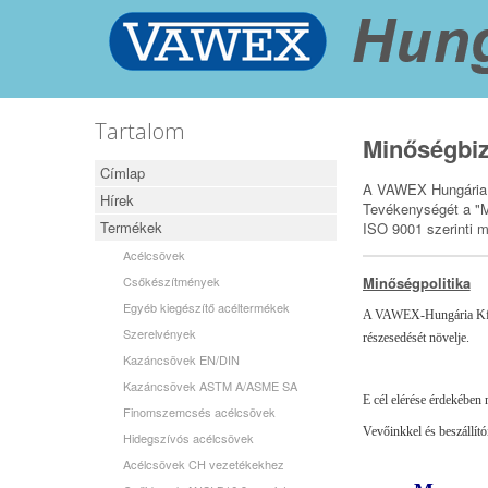
Tartalom
Minőségbiz
Címlap
A VAWEX Hungária Kf
Hírek
Tevékenységét a "Mi
Termékek
ISO 9001 szerinti m
Acélcsövek
Csőkészítmények
Minőségpolitika
Egyéb kiegészítő acéltermékek
A VAWEX-Hungária Kft. f
Szerelvények
részesedését növelje.
Kazáncsövek EN/DIN
Kazáncsövek ASTM A/ASME SA
E cél elérése érdekében
Finomszemcsés acélcsövek
Vevőinkkel és beszállít
Hidegszívós acélcsövek
Acélcsövek CH vezetékekhez