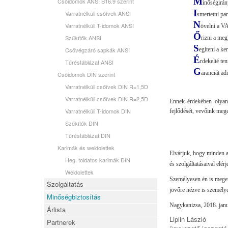
M
Csőidomok ANSI B16.9 szerint
inőségirán
I
Varratnélküli csőívek ANSI
smertetni pa
N
Varratnélküli T-idomok ANSI
övelni a V
Ő
Szűkítők ANSI
rizni a meg
S
Csővégzáró sapkák ANSI
egíteni a ke
É
rdekelté te
Tűréstáblázat ANSI
G
aranciát a
Csőidomok DIN szerint
Varratnélküli csőívek DIN R=1,5D
Varratnélküli csőívek DIN R=2,5D
Ennek érdekében olyan 
Varratnélküli T-idomok DIN
fejlődését, vevőink mege
Szűkítők DIN
Tűréstáblázat DIN
Karimák és weldolettek
Elvárjuk, hogy minden a
Heg. toldatos karimák DIN
és szolgáltatásaival elé
Weldolettek
Személyesen én is meger
Szolgáltatás
jövőre nézve is személye
Minőségbiztosítás
Nagykanizsa, 2018. janu
Árlista
Liplin László
Partnerek